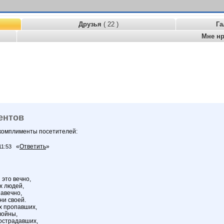
Друзья
( 22 )
Га
Мне н
ентов
 комплименты посетителей:
«
Ответить
»
11:53
это вечно,
х людей,
авечно,
ни своей.
х пропавших,
войны,
пострадавших,