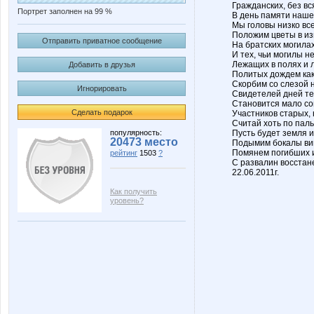
Гражданских, без вс
Портрет заполнен на 99 %
В день памяти наше
Мы головы низко все
Положим цветы в из
Отправить приватное сообщение
На братских могила
И тех, чьи могилы н
Лежащих в полях и 
Добавить в друзья
Политых дождем как
Скорбим со слезой н
Игнорировать
Свидетелей дней те
Становится мало со
Сделать подарок
Участников старых, 
Считай хоть по пал
популярность:
Пусть будет земля и
20473 место
Подымим бокалы ви
Помянем погибших и
рейтинг
1503
?
С развалин восстан
22.06.2011г.
Как получить
уровень?