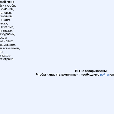
якой вины.
й и скорби,
 склоним,
головья,
х молчим.
е знаем,
лесах,
 слезами,
а глазах.
х суровых,
всем,
не новых,
ьцам затем.
м всем пухом,
на,
 духом,
ет страна.
Вы не авторизованы!
Чтобы написать комплимент необходимо
войти
ил