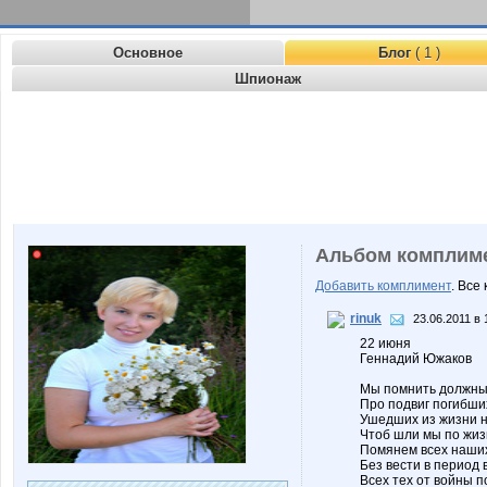
Основное
Блог
( 1 )
Шпионаж
Альбом комплим
Добавить комплимент
. Все
rinuk
23.06.2011 в 
22 июня
Геннадий Южаков
Мы помнить должны 
Про подвиг погибши
Ушедших из жизни н
Чтоб шли мы по жиз
Помянем всех наши
Без вести в период 
Всех тех от войны 