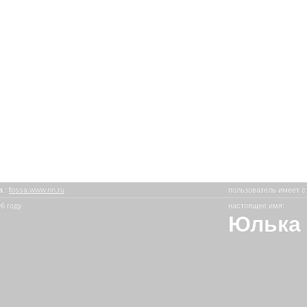
a
:
fossa.www.nn.ru
пользователь имеет с
6 году
настоящее имя:
Юлька 