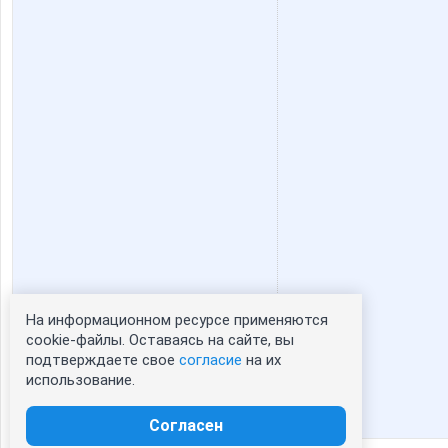
На информационном ресурсе применяются
Статистика портрета:
cookie-файлы. Оставаясь на сайте, вы
подтверждаете свое
согласие
на их
сейчас просматривают портрет - 0
использование.
зарегистрированные пользователи
посетившие портрет за 7 дней - 0
Согласен