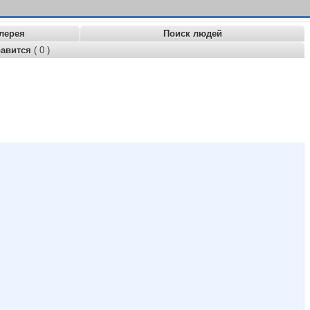
лерея
Поиск людей
равится
( 0 )