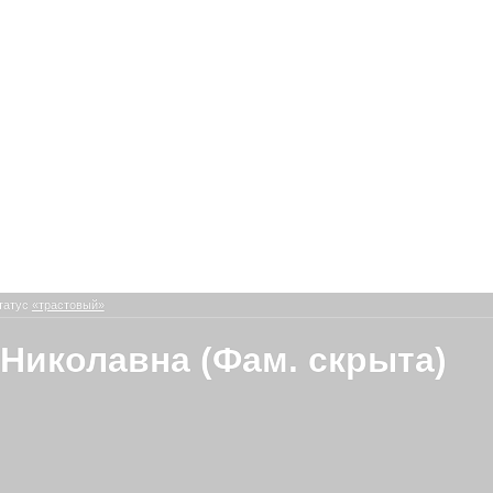
татус
«трастовый»
Николавна (Фам. скрыта)